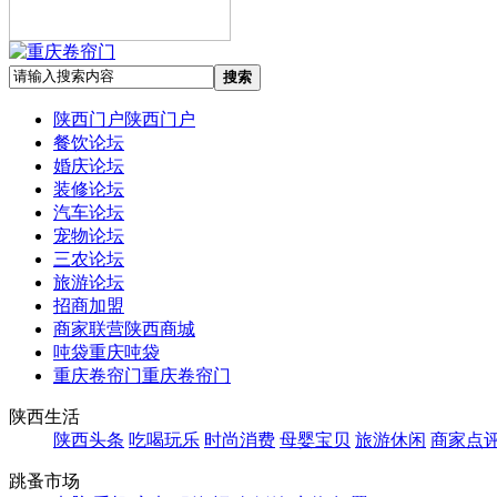
搜索
陕西门户
陕西门户
餐饮论坛
婚庆论坛
装修论坛
汽车论坛
宠物论坛
三农论坛
旅游论坛
招商加盟
商家联营
陕西商城
吨袋
重庆吨袋
重庆卷帘门
重庆卷帘门
陕西生活
陕西头条
吃喝玩乐
时尚消费
母婴宝贝
旅游休闲
商家点
跳蚤市场