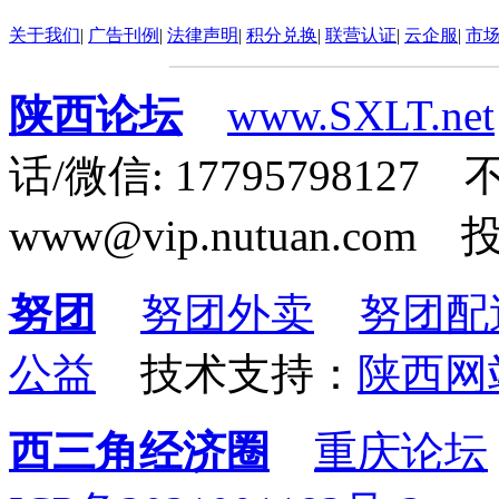
关于我们
|
广告刊例
|
法律声明
|
积分兑换
|
联营认证
|
云企服
|
市
陕西论坛
www.SXLT.net
话/微信: 1779579812
www@vip.nutuan.com 
努团
努团外卖
努团配
公益
技术支持：
陕西网
西三角经济圈
重庆论坛