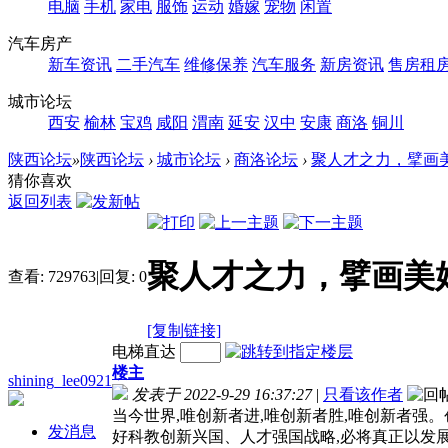
电脑
手机
家电
服饰
运动
婚嫁
宠物
闲置
汽车房产
新车资讯
二手汽车
维修保养
汽车服务
新房资讯
售房租
城市论坛
西安
榆林
宝鸡
咸阳
渭南
延安
汉中
安康
商洛
铜川
陕西论坛
»
陕西论坛
›
城市论坛
›
商洛论坛
›
聚人才之力，擘画
猜你喜欢
返回列表
聚人才之力，擘画美
查看:
729763
|
回复:
0
[复制链接]
电梯直达
楼主
shining_lee0921
发表于 2022-9-29 16:37:27
|
只看该作者
当今世界,唯创新者进,唯创新者胜,唯创新者强
发消息
好科教创新兴国、人才强国战略,必将真正以发